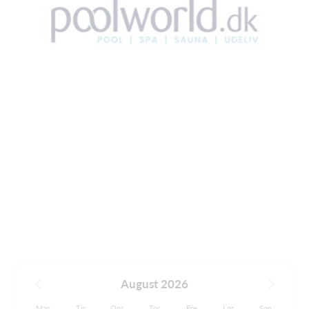
August 2026
Man
Tir
Ons
Tor
Fre
Lør
Søn