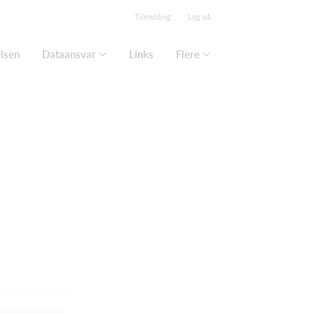
Tilmelding
Log på
lsen
Dataansvar
Links
Flere