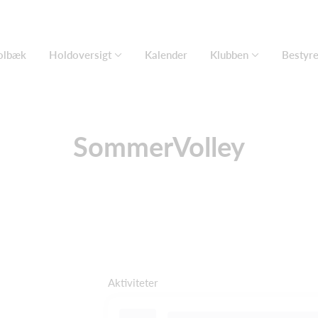
olbæk
Holdoversigt
Kalender
Klubben
Bestyre
SommerVolley
Aktiviteter